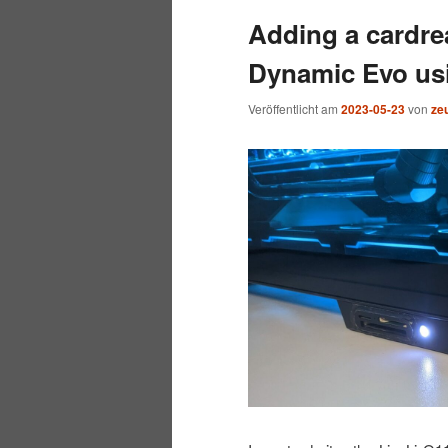
Adding a cardre
wechseln
Dynamic Evo usi
Veröffentlicht am
2023-05-23
von
ze