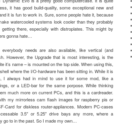
1 Dynamic Evo is a pretty good computercase. It is quite
ess, it has good build-quality, some exceptional new and
nd it is fun to work in. Sure, some people hate it, because
 make watercooled systems look cooler than they probably
 getting there, especially with distroplates. This might by
aters gonna hate…
everybody needs are also available, like vertical (and
h. However, the Upgrade that is most interesting, is the
ite it’s name – is mounted on the top side. When using this,
hell where the I/O-hardware has been sitting in. While it is
, I always had in mind to use it for some mod, like a
things, or a LED-bar for the same porpose. While thinking
item much more on current PCs, and this is a cardreader.
with my mirrorless cam flash images for raspberry pis or
CF-Card for diskless router-appliances. Modern PC-cases
accessable 3.5″ or 5.25″ drive bays any more, where a
ly go to in the past. So I made my own…