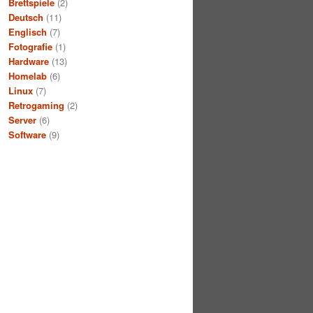
Brettspiele
(2)
Deutsch
(11)
Englisch
(7)
Fotografie
(1)
Hardware
(13)
Homelab
(6)
Linux
(7)
Retrogaming
(2)
Server
(6)
Software
(9)