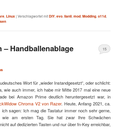
are
,
Linux
|
Verschlagwortet mit
DIY
,
evo
,
lianli
,
mod
,
Modding
,
o11d
,
ssen
n – Handballenablage
15
us
eudeutsches Wort für „wieder Instandgesetzt“, oder schlicht:
a, wie auch immer, ich habe mir Mitte 2017 mal eine neue
rade bei Amazon Prime deutlich heruntergesetzt war, in
ackWidow Chroma V2 von Razer
. Heute, Anfang 2021, ca.
s ich sagen: Ich mag die Tastatur immer noch sehr gerne,
los wie am ersten Tag. Sie hat zwar Ihre Schwächen
nicht auf dedizierten Tasten und nur über fn-Key erreichbar,