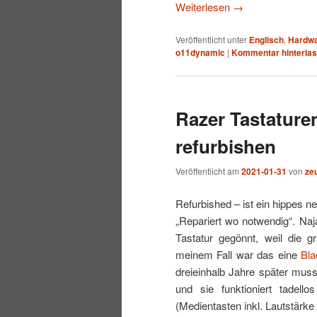
Weiterlesen
→
Veröffentlicht unter
Englisch
,
Hardw
o11dynamic
|
Kommentar hinterla
Razer Tastature
refurbishen
Veröffentlicht am
2021-01-31
von
ze
Refurbished – ist ein hippes n
„Repariert wo notwendig“. Naj
Tastatur gegönnt, weil die g
meinem Fall war das eine
Bl
dreieinhalb Jahre später mus
und sie funktioniert tadel
(Medientasten inkl. Lautstärke 