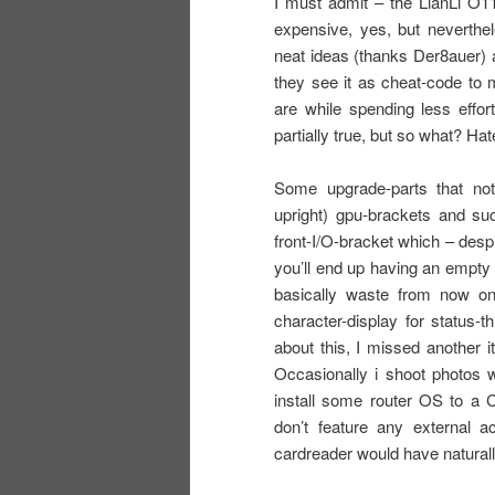
I must admit – the LianLi O1
expensive, yes, but neverthel
neat ideas (thanks Der8auer) a
they see it as cheat-code to
are while spending less effort
partially true, but so what? H
Some upgrade-parts that not 
upright) gpu-brackets and suc
front-I/O-bracket which – desp
you’ll end up having an empty s
basically waste from now on
character-display for status-
about this, I missed another 
Occasionally i shoot photos 
install some router OS to a 
don’t feature any external 
cardreader would have natural