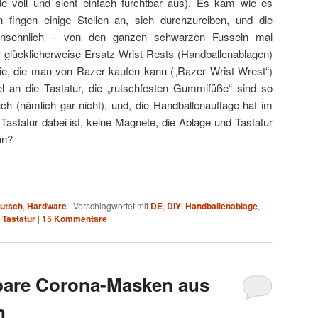
e voll und sieht einfach furchtbar aus). Es kam wie es
ingen einige Stellen an, sich durchzureiben, und die
ansehnlich – von den ganzen schwarzen Fusseln mal
 glücklicherweise Ersatz-Wrist-Rests (Handballenablagen)
e, die man von Razer kaufen kann („Razer Wrist Wrest“)
l an die Tastatur, die „rutschfesten Gummifüße“ sind so
uch (nämlich gar nicht), und, die Handballenauflage hat im
Tastatur dabei ist, keine Magnete, die Ablage und Tastatur
un?
utsch
,
Hardware
|
Verschlagwortet mit
DE
,
DIY
,
Handballenablage
,
,
Tastatur
|
15
Kommentare
lbare Corona-Masken aus
n