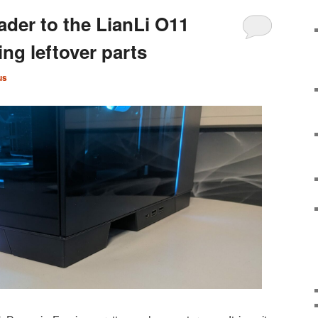
ader to the LianLi O11
ng leftover parts
us