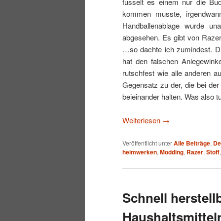
fusselt es einem nur die Bud
kommen musste, irgendwann f
Handballenablage wurde un
abgesehen. Es gibt von Razer
…so dachte ich zumindest. Di
hat den falschen Anlegewinke
rutschfest wie alle anderen a
Gegensatz zu der, die bei der 
beieinander halten. Was also t
Weiterlesen
→
Veröffentlicht unter
Alle Beiträge
,
De
heimwerken
,
Modding
,
Razer
,
Stoff
Schnell herstel
Haushaltsmittel