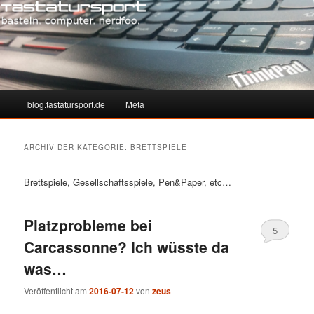
Hauptmenü
blog.tastatursport.de
Meta
Zum
Zum
Inhalt
sekundären
ARCHIV DER KATEGORIE:
BRETTSPIELE
wechseln
Inhalt
Brettspiele, Gesellschaftsspiele, Pen&Paper, etc…
wechseln
Platzprobleme bei
5
Carcassonne? Ich wüsste da
was…
Veröffentlicht am
2016-07-12
von
zeus