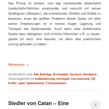
Das Prinzip ist einfach: man legt nacheinander abwechelnd
Landschafts-Kärtchen anneinander, und versucht mit seinen
Spielfiguren („Meeples“), die entstehenden Straßen und Städte zu
besetzen, eines der größten Probleme dieses Spiels mit allen
seinen Erweiterungen ist in meinen Augen Lagerung und
Transport des Spielmaterials. Auch wenn viele ambitionierte
Spieler dazu übergehen, sich schicke Holztruhen o.Ä. zu bauen,
glaube ich doch, eine bessere, vor allem aber praktischere
Lösung gefunden zu haben…
Weiterlesen
→
Veröffentlicht unter
Alle Beiträge
,
Brettspiele
,
Deutsch
,
Hardware
|
Verschlagwortet mit
Aufbewahrung
,
brettspiel
,
Carcassonne
,
DE
,
Koffer
,
spiel
,
Spieleabend
|
5
Kommentare
Siedler von Catan – Eine
2