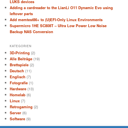
LUKS devices
Adding a cardreader to the LianLi O11 Dynamic Evo using
leftover parts
Add memtest86+ to (U)EFI-Only Linux Environments
Supermicro 1HE SC808T – Ultra Low Power Low Noise
Backup NAS Conversion
KATEGORIEN
3D-Printing
(2)
Alle Beiträge
(19)
Brettspiele
(2)
Deutsch
(11)
Englisch
(7)
Fotografie
(1)
Hardware
(13)
Homelab
(6)
Linux
(7)
Retrogaming
(2)
Server
(6)
Software
(9)