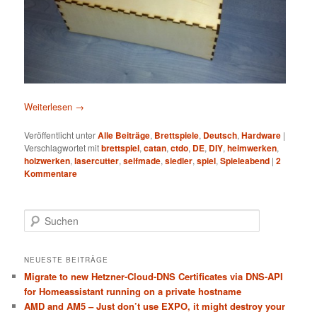
Weiterlesen
→
Veröffentlicht unter
Alle Beiträge
,
Brettspiele
,
Deutsch
,
Hardware
|
Verschlagwortet mit
brettspiel
,
catan
,
ctdo
,
DE
,
DIY
,
heimwerken
,
holzwerken
,
lasercutter
,
selfmade
,
siedler
,
spiel
,
Spieleabend
|
2
Kommentare
S
u
c
h
NEUESTE BEITRÄGE
e
Migrate to new Hetzner-Cloud-DNS Certificates via DNS-API
n
for Homeassistant running on a private hostname
AMD and AM5 – Just don’t use EXPO, it might destroy your