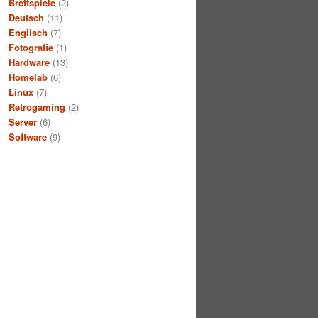
Brettspiele
(2)
Deutsch
(11)
Englisch
(7)
Fotografie
(1)
Hardware
(13)
Homelab
(6)
Linux
(7)
Retrogaming
(2)
Server
(6)
Software
(9)