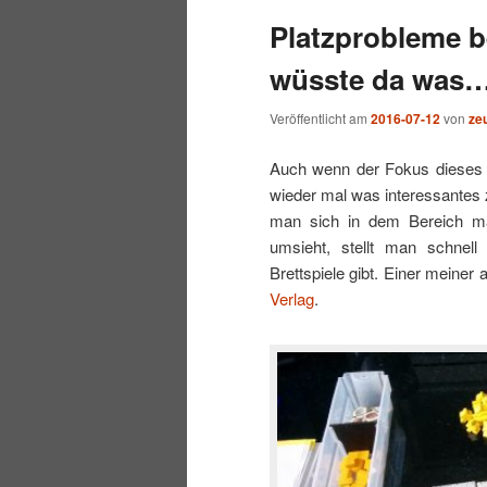
Platzprobleme b
wechseln
wüsste da was
Veröffentlicht am
2016-07-12
von
ze
Auch wenn der Fokus dieses Bl
wieder mal was interessantes zu
man sich in dem Bereich ma
umsieht, stellt man schnell
Brettspiele gibt. Einer meiner 
Verlag
.