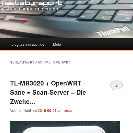
Hauptmenü
blog.tastatursport.de
Meta
Zum
Zum
Inhalt
sekundären
SCHLAGWORT-ARCHIVE:
OPENWRT
wechseln
Inhalt
TL-MR3020 + OpenWRT +
wechseln
2
Sane = Scan-Server – Die
Zweite…
Veröffentlicht am
2016-09-05
von
zeus