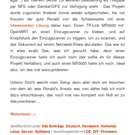
per NFS oder Samba/CIFS zur Verfügung steht. Das Projekt
wurde zugunsten Anderer immer wieder aufgeschoben, bis vor
Kurzem der gute Ronald von der Schatenseite mit einer
interessanten Lösung
daher kam: Einen TP-Link MR3020 mit
OpenWRT an einen Einzugscanner zu kleben, und auf
Knopfdruck den Einzugscanner zu triggern, um zu scannen, und
das Dokument auf einem Netzwerk-Share abzuladen. Das war so
in etwa exakt Das, was ich gesucht habe, denn einen
Einzugscanner hatte ich auch noch (der sollte eh für dieses
Projekt herhalten), und auch einen MR3020 hatte ich noch. Ideal
also, um das mal auszuprobieren.
Unterm Strich weicht mein Setup dann aber doch ein bisschen
von dem ab, was Ronald’s Ansatz war, von daher hab ich mich
dazu entschlossen, das noch mal neu komplett von Null an zu
dokumentieren…
Weiterlesen
→
Veröffentlicht unter
Alle Beiträge
,
Deutsch
,
Hardware
,
Homelab
,
Linux
,
Server
,
Software
|
Verschlagwortet mit
DE
,
DIY
,
Firmware
,