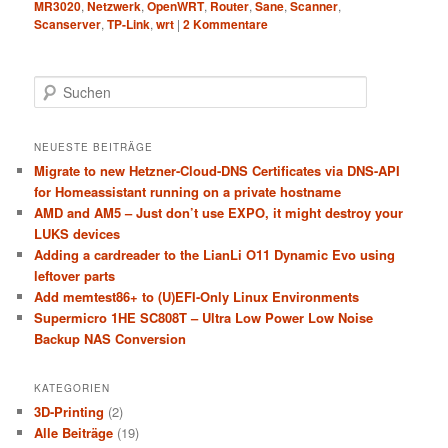
MR3020
,
Netzwerk
,
OpenWRT
,
Router
,
Sane
,
Scanner
,
Scanserver
,
TP-Link
,
wrt
|
2
Kommentare
S
u
c
h
NEUESTE BEITRÄGE
e
Migrate to new Hetzner-Cloud-DNS Certificates via DNS-API
n
for Homeassistant running on a private hostname
AMD and AM5 – Just don’t use EXPO, it might destroy your
LUKS devices
Adding a cardreader to the LianLi O11 Dynamic Evo using
leftover parts
Add memtest86+ to (U)EFI-Only Linux Environments
Supermicro 1HE SC808T – Ultra Low Power Low Noise
Backup NAS Conversion
KATEGORIEN
3D-Printing
(2)
Alle Beiträge
(19)