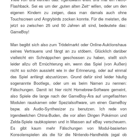
Flashback. Sei es um der „guten alten Zeit“ willen, oder um den
eigenen Kindern zu zeigen, dass man damals auch ohne
Touchscreen und Angrybirds zocken konnte. Für die meisten, die
jetzt so zwischen 25 und 50 Jahren alt sind, bedeutete das:
GameBoy!
Man begibt sich also zum Trödelmarkt oder Online-Auktionshaus
seines Vertrauens und fängt an zu stöbern. Glücklich darüber
vielleicht ein Schnäppchen geschossen zu haben, stellt sich
leider allzu oft Ernüchterung ein, wenn das Spiel (von Außen)
nicht so schön aussieht wie in der Erinnerung, oder auf einmal
das Spiel anfängt abzustürzen. Grund dafür sind leider häufig
sogenannte Bootlegs, oder um es beim Namen zu nennen:
Fälschungen. Damit ist hier nicht Homebrew-Software gemeint,
also Spiele die lange nach der GameBoy-Ära auf umgeflashten
Modulen rauskamen oder Spezialsoftware, um einen GameBoy
bspw. als Audio-Synthesizer zu benutzen. Ich rede von
irgendwelchen China-Buden, die vor allen Dingen Pokémon und
Zelda-Spiele raubkopieren und in Massen auf eBay verscheuern.
Es gibt kaum mehr Fälschungen von Modul-basierten
Konsolenspielen als die für die Nintendo-Handhelds (egal ob