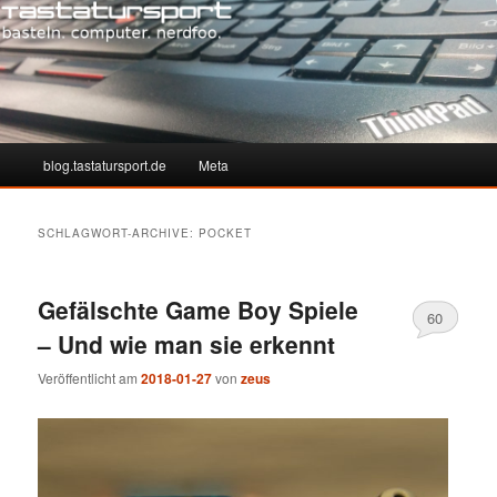
Hauptmenü
blog.tastatursport.de
Meta
Zum
Zum
Inhalt
sekundären
SCHLAGWORT-ARCHIVE:
POCKET
wechseln
Inhalt
Gefälschte Game Boy Spiele
wechseln
60
– Und wie man sie erkennt
Veröffentlicht am
2018-01-27
von
zeus