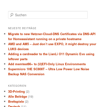
S
u
c
h
NEUESTE BEITRÄGE
e
Migrate to new Hetzner-Cloud-DNS Certificates via DNS-API
n
for Homeassistant running on a private hostname
AMD and AM5 – Just don’t use EXPO, it might destroy your
LUKS devices
Adding a cardreader to the LianLi O11 Dynamic Evo using
leftover parts
Add memtest86+ to (U)EFI-Only Linux Environments
Supermicro 1HE SC808T – Ultra Low Power Low Noise
Backup NAS Conversion
KATEGORIEN
3D-Printing
(2)
Alle Beiträge
(19)
Brettspiele
(2)
Deutsch
(11)