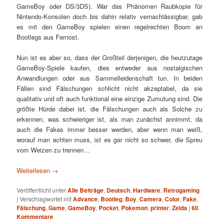
GameBoy oder DS/3DS). War das Phänomen Raubkopie für
Nintendo-Konsolen doch bis dahin relativ vernachlässigbar, gab
es mit den GameBoy spielen einen regelrechten Boom an
Bootlegs aus Fernost.
Nun ist es aber so, dass der Großteil derjenigen, die heutzutage
GameBoy-Spiele kaufen, dies entweder aus nostalgischen
Anwandlungen oder aus Sammelleidenschaft tun. In beiden
Fällen sind Fälschungen schlicht nicht akzeptabel, da sie
qualitativ und oft auch funktional eine einzige Zumutung sind. Die
größte Hürde dabei ist, die Fälschungen auch als Solche zu
erkennen, was schwieriger ist, als man zunächst annimmt, da
auch die Fakes immer besser werden, aber wenn man weiß,
worauf man achten muss, ist es gar nicht so schwer, die Spreu
vom Weizen zu trennen…
Weiterlesen
→
Veröffentlicht unter
Alle Beiträge
,
Deutsch
,
Hardware
,
Retrogaming
|
Verschlagwortet mit
Advance
,
Bootleg
,
Boy
,
Camera
,
Color
,
Fake
,
Fälschung
,
Game
,
GameBoy
,
Pocket
,
Pokemon
,
printer
,
Zelda
|
60
Kommentare