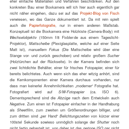
eher einfache Materialien und Verfahren beschränken. Auf den
konkreten Bau einer Boxkamera will ich hier auch eigentlich gar
nicht näher eingehen, dazu sei auf das
Projekt-Blog von Fisch
verwiesen, wo das Ganze dokumentiert ist. Da mit rein spielt
auch die
Papierfotografie
, nur in einem anderen Maßstab.
Konzeptuell ist die Boxkamera eine Holzkiste (Camera-Body) mit
Wechselobjektiv
(150mm f/8 Fixblende aus einem Tageslicht-
Projektor),
Mattscheibe
(Plexiglasplatte, welche auf einer Seite
Matt ist),
manuellem Fokus
(Die Mattscheibe wird über eine
Stange vor- und zurück geschoben) und relativ großem
Sucher
(Holztürchen auf der Rückseite). In der Kamera befinden sich
zwei lichtdichte Behälter, einer für frisches Fotopapier, einer für
bereits belichtetes. Auch wenn sich das eher witzig anhört, sind
die Kernkomponenten einer Kamera durchaus vorhanden, nur
dass man keinerlei Annehmlichkeiten „moderner“ Fotografie hat.
Fotografiert wird auf
S/W-Fotopapier
(ca. ISO 6).
Dementsprechend sind die
Abzüge
nach dem Entwickeln auch
Negative
. Zum einen ist Fotopapier einfacher in der Handhabung
als
Sheetfilm
, zum zweiten um Größenordnungen billiger, und
zum dritten sind „per Hand“
Belichtungszeiten
von kürzer einer
100stel Sekunde sowieso unmöglich solange der
Shutter
noch
nicht fertig gebastelt ist, von daher ist das geringe
ISO
gar nicht