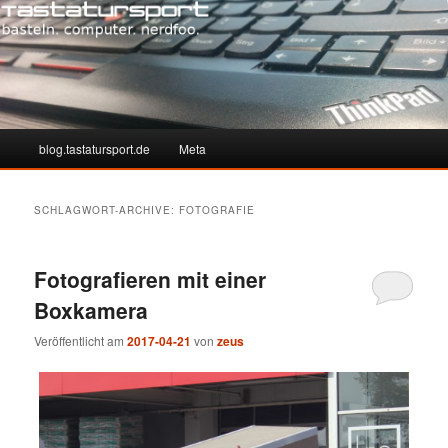
Hauptmenü
blog.tastatursport.de
Meta
Zum
Zum
Inhalt
sekundären
SCHLAGWORT-ARCHIVE:
FOTOGRAFIE
wechseln
Inhalt
Fotografieren mit einer
wechseln
Boxkamera
Veröffentlicht am
2017-04-21
von
zeus