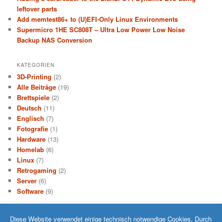
leftover parts
Add memtest86+ to (U)EFI-Only Linux Environments
Supermicro 1HE SC808T – Ultra Low Power Low Noise
Backup NAS Conversion
KATEGORIEN
3D-Printing
(2)
Alle Beiträge
(19)
Brettspiele
(2)
Deutsch
(11)
Englisch
(7)
Fotografie
(1)
Hardware
(13)
Homelab
(6)
Linux
(7)
Retrogaming
(2)
Server
(6)
Software
(9)
Diese Website verwendet einige technisch notwendige Cookies. Durch