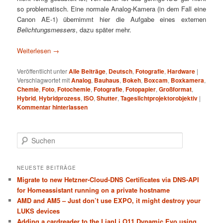
so problematisch. Eine normale Analog-Kamera (in dem Fall eine
Canon AE-1) übernimmt hier die Aufgabe eines externen
Belichtungsmessers
, dazu später mehr.
Weiterlesen
→
Veröffentlicht unter
Alle Beiträge
,
Deutsch
,
Fotografie
,
Hardware
|
Verschlagwortet mit
Analog
,
Bauhaus
,
Bokeh
,
Boxcam
,
Boxkamera
,
Chemie
,
Foto
,
Fotochemie
,
Fotografie
,
Fotopapier
,
Großformat
,
Hybrid
,
Hybridprozess
,
ISO
,
Shutter
,
Tageslichtprojektorobjektiv
|
Kommentar hinterlassen
S
u
c
h
NEUESTE BEITRÄGE
e
Migrate to new Hetzner-Cloud-DNS Certificates via DNS-API
n
for Homeassistant running on a private hostname
AMD and AM5 – Just don’t use EXPO, it might destroy your
LUKS devices
Adding a cardreader to the LianLi O11 Dynamic Evo using